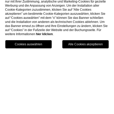
nur mit Ihrer Zustimmung, analytische und Marketing-Cookies für gezielte
Werbung und die Anpassung von Anzeigen. Um der Installation aller
E-MAIL
*
Cookie-Kategorien zuzustimmen, klicken Sie auf “Alle Cookies
akzeptieren” um bestimmte Cookie-Kategorien auszuwählen, klicken Sie
auf “Cookies auswählen” mit dem “x” können Sie das Banner schließen
und die Installation von anderen als technischen Cookies ablehnen. Um
das Banner erneut zu öffnen und Ihre Einstellungen zu ändern, klicken Sie
BERUFLICHE POSITION
*
auf “Cookies” in der Fußzeile der Website und der Buchungsseite. Für
weitere Informationen
hier klicken
.
BERUFSERFAHRUNG
*
BUCH
FÜGEN SIE IHREN LEBENSLAUF BEI
*
Privacy Policy
ICH ERKLÄRE MICH MIT DER VERARBEITUNG MEINER