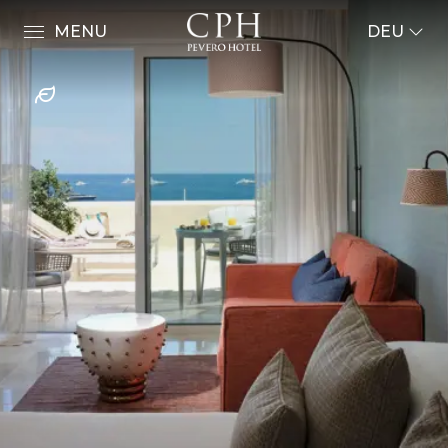
MENU
DEU
ENG
ITA
FRA
Zimmer & Suiten
DEU
ESP
Präsidentensuite
RUS
Luxussuite mit Jacuzzi-Hydromassagewanne
Luxussuite
Executive Suite
Junior Suite
Deluxe Premium
Deluxe
Superior Premium
Superior