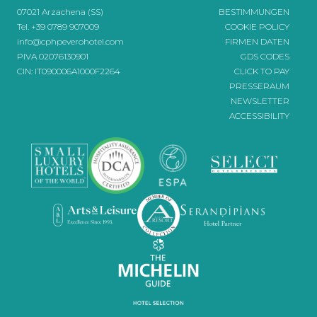
07021 Arzachena (SS)
BESTIMMUNGEN
Tel.
+39 0789 907009
COOKIE POLICY
info@cphpeverohotel.com
FIRMEN DATEN
PIVA 02076130901
GDS CODES
CIN: IT090006A1000F2264
CLICK TO PAY
PRESSERAUM
NEWSLETTER
ACCESSIBILITY