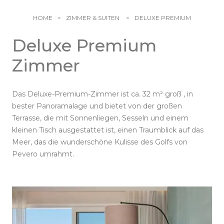
Familien
HOME
ZIMMER & SUITEN
DELUXE PREMIUM
Restaurant & Bars
Deluxe Premium
Zimmer
CPH Pool Club
Restaurant Zafferano
Grillrestaurant Le Piscine
Wellness und Fitness
Das Deluxe-Premium-Zimmer ist ca. 32
m²
groß
, in
Arcate Bistrot
Meer & Strände
bester Panoramalage und bietet von der großen
Cascade Bar
Terrasse, die mit Sonnenliegen, Sesseln und einem
Veranstaltungen
kleinen Tisch ausgestattet ist, einen Traumblick auf das
I Gerani Bar
Meer, das die wunderschöne Kulisse des Golfs von
Erfahrungen
Treffen
Pevero umrahmt.
Hochzeiten
CPH Boat
Boutique Ambrosio
Feiern und Veranstaltungen
Sportliche Aktivitäten
Galerie
Pevero Kunst
Natur und Kultur
Info & Kontakte
Leidenschaften und Emotionen