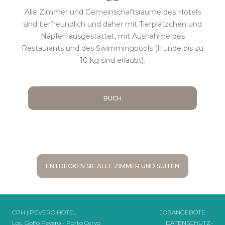
Alle Zimmer und Gemeinschaftsräume des Hotels
sind tierfreundlich und daher mit Tierplätzchen und
Näpfen ausgestattet, mit Ausnahme des
Restaurants und des Swimmingpools (Hunde bis zu
10 kg sind erlaubt).
BUCH
ENTDECKEN SIE ALLE ZIMMER UND SUITEN
CPH | PEVERO HOTEL
JOBANGEBOTE
Loc. Golfo Pevero - Porto Cervo
DATENSCHUTZ-