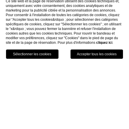
Ce site web et la page de réservation utilisent des cookies techniques et,
uniquement avec votre consentement, des cookies analytiques et de
marketing pour la publicité ciblée et la personnalisation des annonces.
Pour consentir à l'installation de toutes les catégories de cookies, cliquez
POSTE DE TRAVAIL
*
sur “Accepter tous les cookies&rdquo ; pour sélectionner des catégories
spécifiques de cookies, cliquez sur "Sélectionner les cookies" ; en utilisant
le “x&rdquo ; vous pouvez fermer la bannière et refuser l'installation de
cookies autres que les cookies techniques. Pour rouvrir le bandeau et
modifier vos préférences, cliquez sur "Cookies" dans le pied de page du
EXPÉRIENCE PROFESSIONNELLE
*
site et de la page de réservation. Pour plus d'informations
cliquez ici
.
RÉSERVEZ
JOIGNEZ VOTRE CV
*
Privacy Policy
J'AUTORISE LE TRAITEMENT DE MES DONNÉES PERSONNELLES
CONFORMÉMENT À LA POLITIQUE DE CONFIDENTIALITÉ
*