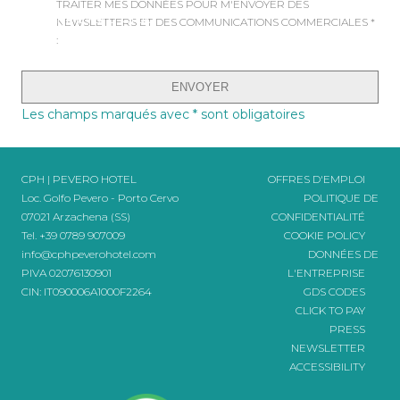
TRAITER MES DONNÉES POUR M'ENVOYER DES
CPH|Pevero Club
NEWSLETTERS ET DES COMMUNICATIONS COMMERCIALES
*
:
Les champs marqués avec * sont obligatoires
CPH | PEVERO HOTEL
OFFRES D'EMPLOI
Loc. Golfo Pevero - Porto Cervo
POLITIQUE DE
07021 Arzachena (SS)
CONFIDENTIALITÉ
Tel.
+39 0789 907009
COOKIE POLICY
info@cphpeverohotel.com
DONNÉES DE
PIVA 02076130901
L'ENTREPRISE
CIN: IT090006A1000F2264
GDS CODES
CLICK TO PAY
PRESS
NEWSLETTER
ACCESSIBILITY