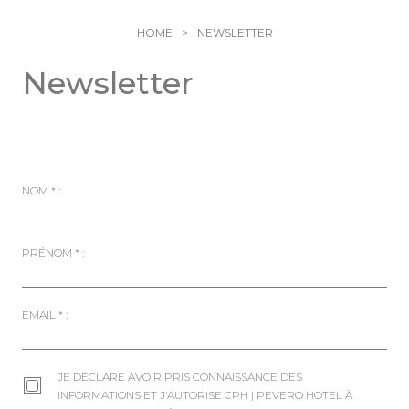
Activités sportives
Galerie
Family
Pevero Arte
HOME
NEWSLETTER
Nature et culture
Info & Contacts
Passions et émotions
Newsletter
Choisissez votre séjour
Saveurs de la Sardaigne
Pevero Love Experience
NOM
*
:
PRÉNOM
*
:
EMAIL
*
:
JE DÉCLARE AVOIR PRIS CONNAISSANCE DES
INFORMATIONS
ET J'AUTORISE CPH | PEVERO HOTEL À