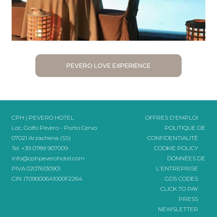
PEVERO LOVE EXPERIENCE
CPH | PEVERO HOTEL
OFFRES D'EMPLOI
Loc. Golfo Pevero - Porto Cervo
POLITIQUE DE
07021 Arzachena (SS)
CONFIDENTIALITÉ
Tel.
+39 0789 907009
COOKIE POLICY
info@cphpeverohotel.com
DONNÉES DE
PIVA 02076130901
L'ENTREPRISE
CIN: IT090006A1000F2264
GDS CODES
CLICK TO PAY
PRESS
NEWSLETTER