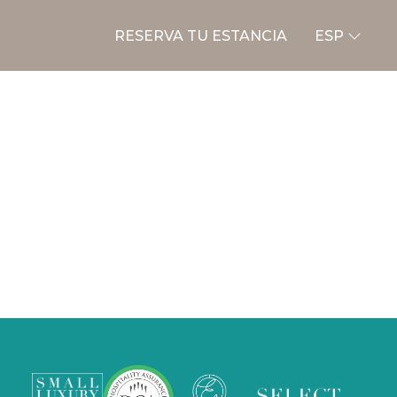
RESERVA TU ESTANCIA
ESP
ENG
ITA
CHECK IN
CHECK OUT
FRA
06
AGOSTO
07
AGOSTO
2026
2026
DEU
ESP
ADULTI
BAMBINI
RUS
2
0
CAMERE
CÓDIGO PROMO
1