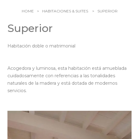
Familiares
HOME
HABITACIONES & SUITES
SUPERIOR
Restaurantes & Bares
Superior
CPH Pool Club
Zafferano Restaurant
Habitación doble o matrimonial
Restaurante grill Le Piscine
Bienestar y Fitness
Arcate Bistrot
Mar y la Playa
Acogedora y luminosa, esta habitación está amueblada
Cascade Bar
cuidadosamente con referencias a las tonalidades
Eventos
I Gerani Bar
naturales de la madera y está dotada de modernos
Experiencias
servicios.
Reunirse
Bodas
CPH Boat
Boutique Ambrosio
Fiestas y eventos
Actividades deportivas
Galería
Pevero Arte
Naturaleza y cultura
Info & Contactos
Pasiones y emociones