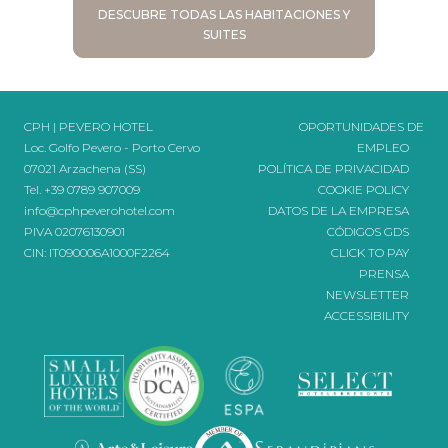
DESCUBRE TODAS LAS HABITACIONES Y
SUITES
CPH | PEVERO HOTEL
OPORTUNIDADES DE
Loc. Golfo Pevero - Porto Cervo
EMPLEO
07021 Arzachena (SS)
POLÍTICA DE PRIVACIDAD
Tel.
+39 0789 907009
COOKIE POLICY
info@cphpeverohotel.com
DATOS DE LA EMPRESA
PIVA 02076130901
CÓDIGOS GDS
CIN: IT090006A1000F2264
CLICK TO PAY
PRENSA
NEWSLETTER
ACCESSIBILITY