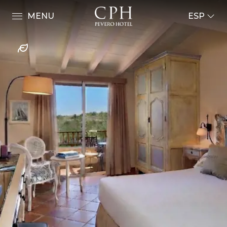
MENU
ESP
ENG
ITA
FRA
Habitaciones & Suites
DEU
ESP
Suite Presidencial
RUS
Luxury Suite con Jacuzzi
Luxury Suite
Executive Suite
Junior Suite
Deluxe Premium
Deluxe
Superior Premium
Superior