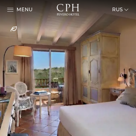
MENU
RUS
ENG
ITA
FRA
Номер и люкс
DEU
ESP
Президентские апартаменты
RUS
Luxury Suite с джакузи
Luxury Suite
люкс-люкс
Junior Suite
Deluxe Premium
делюкс
Улучшенные премиум
Superior