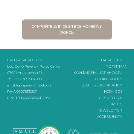
ОТКРОЙТЕ ДЛЯ СЕБЯ ВСЕ НОМЕРА И
ЛЮКСЫ
CPH | PEVERO HOTEL
ВАКАНСИИ
Loc. Golfo Pevero - Porto Cervo
ПОЛИТИКА
07021 Arzachena (SS)
КОНФИДЕНЦИАЛЬНОСТИ
Tel.
+39 0789 907009
COOKIE POLICY
info@cphpeverohotel.com
ДАННЫЕ КОМПАНИИ
PIVA 02076130901
KODY GDS
CIN: IT090006A1000F2264
CLICK TO PAY
ПРЕСС
NEWSLETTER
ACCESSIBILITY