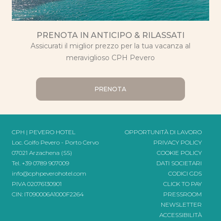
PRENOTA IN ANTICIPO & RILASSATI
Assicurati il miglior prezzo per la tua vacanza al
meraviglioso CPH Pevero
PRENOTA
CPH | PEVERO HOTEL
OPPORTUNITÀ DI LAVORO
Loc. Golfo Pevero - Porto Cervo
PRIVACY POLICY
07021 Arzachena (SS)
COOKIE POLICY
Tel.
+39 0789 907009
DATI SOCIETARI
info@cphpeverohotel.com
CODICI GDS
PIVA 02076130901
CLICK TO PAY
CIN: IT090006A1000F2264
PRESSROOM
NEWSLETTER
ACCESSIBILITÀ