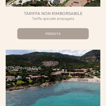
TARIFFA NON RIMBORSABILE
Tariffa speciale prepagata
PRENOTA
CPH|Pevero Club